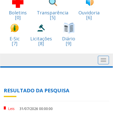
Boletins
Transparência
Ouvidoria
[0]
[5]
[6]
E-Sic
Licitações
Diário
[7]
[8]
[9]
Toggl
navig
RESULTADO DA PESQUISA
Leis
31/07/2026 00:00:00