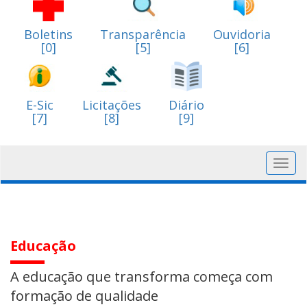
Boletins
Transparência
Ouvidoria
[0]
[5]
[6]
E-Sic
Licitações
Diário
[7]
[8]
[9]
Toggl
navig
Educação
A educação que transforma começa com
formação de qualidade