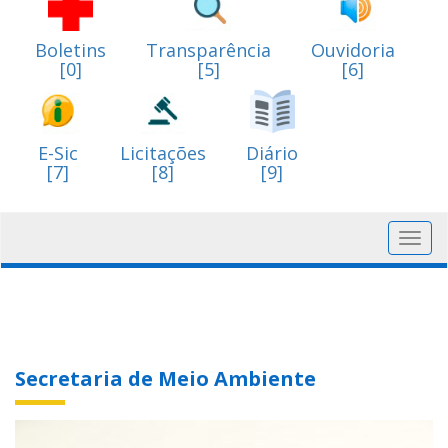
Boletins
Transparência
Ouvidoria
[0]
[5]
[6]
E-Sic
Licitações
Diário
[7]
[8]
[9]
Toggl
navig
Secretaria de Meio Ambiente