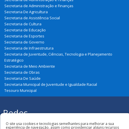
Secretaria de Administração e Finanças
Secretaria De Agricultura
Secretaria de Assistência Social
Secretaria de Cultura
Secretaria de Educação
Secretaria de Esportes
Secretaria de Governo
Secretaria de Infraestrutura
Secretaria de Juventude, Ciências, Tecnologia e Planejamento
Estratégico
Secretaria de Meio Ambiente
Secretaria de Obras
Secretaria De Saúde
Secretaria Municipal de Juventude e Igualdade Racial
Tesouro Municipal
Redes
Sociais
Todos os direitos reservados à
O site usa cookies e tecnologias semelhantes para melhorar a sua
Prefeitura Municipal de Cajari
experiência de navegação, assim como providenciar alguns recursos