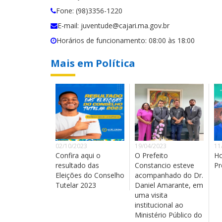
Fone: (98)3356-1220
E-mail: juventude@cajari.ma.gov.br
Horários de funcionamento: 08:00 às 18:00
Mais em Política
02/10/2023
19/04/2023
11
Confira aqui o
O Prefeito
Ho
resultado das
Constancio esteve
Pr
Eleições do Conselho
acompanhado do Dr.
Tutelar 2023
Daniel Amarante, em
uma visita
institucional ao
Ministério Público do