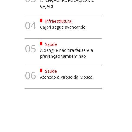
ATENÇÃO, POPULAÇÃO DE
CAJARI
Infraestrutura
04
Cajari segue avançando
Saúde
05
A dengue não tira férias e a
prevenção também não
Saúde
06
Atenção à Virose da Mosca