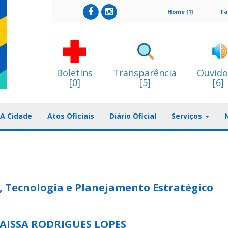
Home [1]
Fa
Boletins
Transparência
Ouvido
[0]
[5]
[6]
A Cidade
Atos Oficiais
Diário Oficial
Serviços
s, Tecnologia e Planejamento Estratégico
AISSA RODRIGUES LOPES