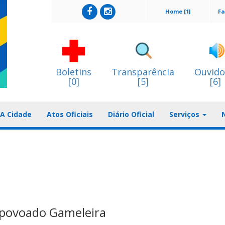
Home [1]
Fa
Boletins
Transparência
Ouvido
[0]
[5]
[6]
A Cidade
Atos Oficiais
Diário Oficial
Serviços
 povoado Gameleira