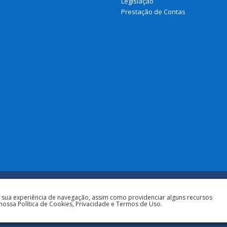
Legislação
Prestação de Contas
a sua experiência de navegação, assim como providenciar alguns recursos
nossa Política de Cookies, Privacidade e Termos de Uso.
Todos os direitos 