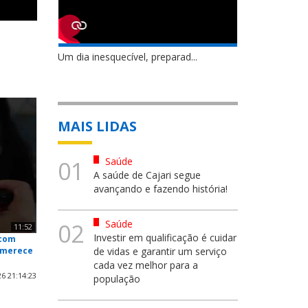
Um dia inesquecível, preparad...
MAIS LIDAS
Saúde
01
A saúde de Cajari segue
avançando e fazendo história!
Saúde
02
11:52
Investir em qualificação é cuidar
 com
 merece
de vidas e garantir um serviço
cada vez melhor para a
6 21:14:23
população