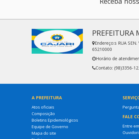
Receba noss
PREFEITURA 
Endereço:s RUA SEN. 
65210000
Horário de atendimen
Contato: (98)3356-12
A PREFEITURA
SERVIÇ
Atos oficiais
Pergunt
Composição
FALE C
Boletins Epidemiológicos
Entre em
Equipe de Governo
Ouvidori
Mapa do site