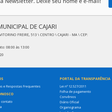
a Newsletter. Deixe seu nome e e-mail!
MUNICIPAL DE CAJARI
VITORINO FREIRE, 513 \ CENTRO \ CAJARI - MA \ CEP:
to: 08:00 às 13:00
20
OS
PORTAL DA TRANSPARÊNCIA
as e Respostas Frequentes
Lei nº 12.527/2011
Folha de pagamento
ONOSCO
Convênios
 contato
Diário Oficial
a
Organograma