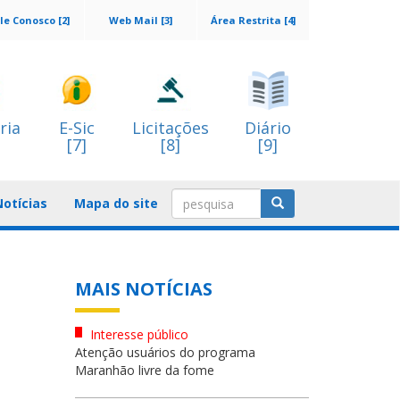
le Conosco [2]
Web Mail [3]
Área Restrita [4]
ria
E-Sic
Licitações
Diário
[7]
[8]
[9]
Notícias
Mapa do site
MAIS NOTÍCIAS
Interesse público
Atenção usuários do programa
Maranhão livre da fome