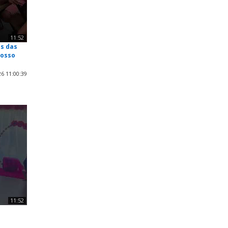
11:52
s das
nosso
6 11:00:39
11:52