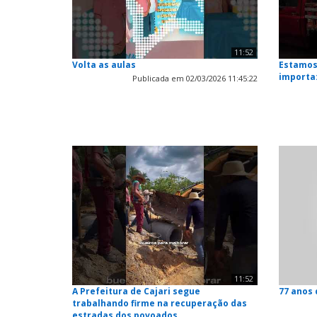
11:52
Volta as aulas
Estamos
importa
Publicada em 02/03/2026 11:45:22
11:52
A Prefeitura de Cajari segue
77 anos 
trabalhando firme na recuperação das
estradas dos povoados