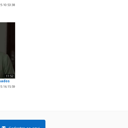
5 10:53:38
11:52
mados
5 16:15:59