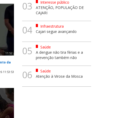
Interesse público
03
ATENÇÃO, POPULAÇÃO DE
CAJARI
Infraestrutura
04
Cajari segue avançando
Saúde
05
A dengue não tira férias e a
11:52
prevenção também não
nto da
Saúde
06
6 11:53:53
Atenção à Virose da Mosca