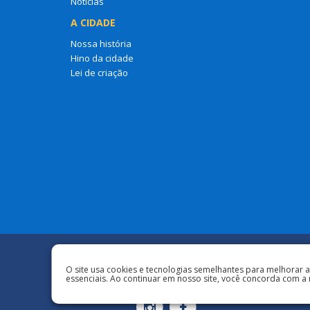
Notícias
A CIDADE
Nossa história
Hino da cidade
Lei de criação
Redes Sociais
O site usa cookies e tecnologias semelhantes para melhorar 
essenciais. Ao continuar em nosso site, você concorda com a 