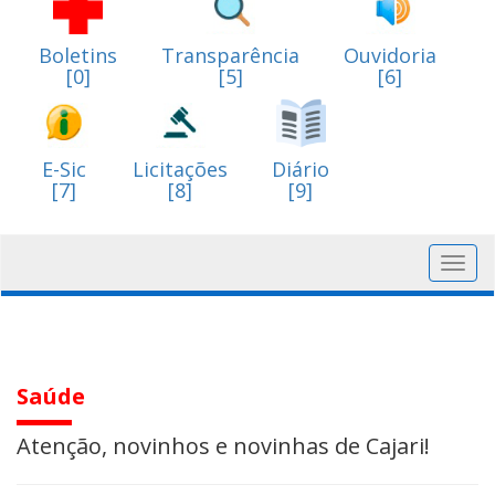
Boletins
Transparência
Ouvidoria
[0]
[5]
[6]
E-Sic
Licitações
Diário
[7]
[8]
[9]
Toggl
navig
Saúde
Atenção, novinhos e novinhas de Cajari!